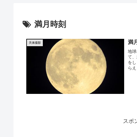
満月時刻
満
天体撮影
地球
て、
をし
らえ
スポ