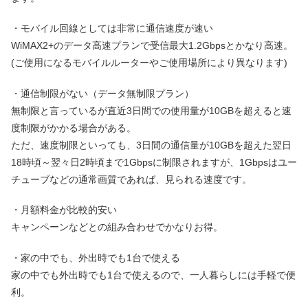
・モバイル回線としては非常に通信速度が速い
WiMAX2+のデータ高速プランで受信最大1.2Gbpsとかなり高速。
(ご使用になるモバイルルーターやご使用場所により異なります)
・通信制限がない（データ無制限プラン）
無制限と言っているが直近3日間での使用量が10GBを超えると速
度制限がかかる場合がある。
ただ、速度制限といっても、3日間の通信量が10GBを超えた翌日
18時頃～翌々日2時頃まで1Gbpsに制限されますが、1Gbpsはユー
チューブなどの通常画質であれば、見られる速度です。
・月額料金が比較的安い
キャンペーンなどとの組み合わせでかなりお得。
・家の中でも、外出時でも1台で使える
家の中でも外出時でも1台で使えるので、一人暮らしには手軽で便
利。