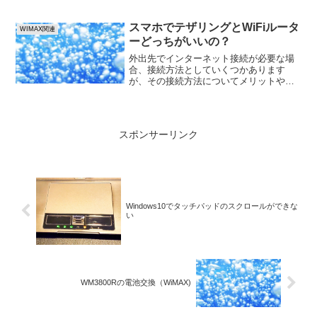
まになり操作不能になってしまった。リ
セットしても、「Aterm」の表示が出て再
起動はするのだが、...
スマホでテザリングとWiFiルータ
WIMAX関連
ーどっちがいいの？
外出先でインターネット接続が必要な場
合、接続方法としていくつかあります
が、その接続方法についてメリットやデ
メリットをまとめて見ました。屋外でパ
ソコンなどを使用してインターネットに
接続するには、以下の方法があります。
１．公衆無線LANサービス...
スポンサーリンク
Windows10でタッチパッドのスクロールができな
い
WM3800Rの電池交換（WiMAX)