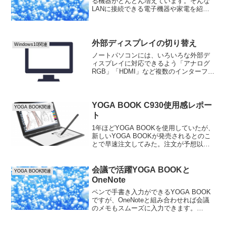
る機器がどんどん増えています。そんな
LANに接続できる電子機器や家電を紹
介。パソコンLANにつながる機器として
は代表格のパソコン。インターネットで
ホームページを閲覧したりメールの送受
信や動画や音楽...
外部ディスプレイの切り替え
Windows10関連
ノートパソコンには、いろいろな外部デ
ィスプレイに対応できるよう「アナログ
RGB」「HDMI」など複数のインターフェ
イスがついているものがあります。例え
ば、「アナログRGB」と「HDMI」がつい
ているパソコンの場合、両方のコネクタ
に2つの外部...
YOGA BOOK C930使用感レポー
YOGA BOOK関連
ト
1年ほどYOGA BOOKを使用していたが、
新しいYOGA BOOKが発売されるとのこ
とで早速注文してみた。注文が予想以上
に多いとかで、少し待たされたが、３週
間ほどで届いたので早速使ってみた感想
をお伝えするので、購入を検討している
会議で活躍YOGA BOOKと
YOGA BOOK関連
方は、参考...
OneNote
ペンで手書き入力ができるYOGA BOOK
ですが、OneNoteと組み合わせれば会議
のメモもスムーズに入力できます。
YOGA BOOK付属のペンは芯を交換する
ことで、ボールペンとしても使用できま