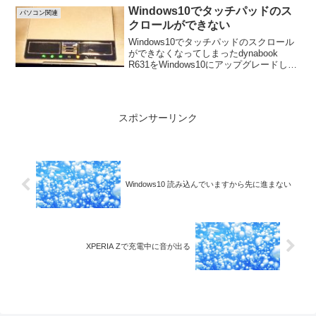
す。OneNoteを起動して、メニューの
Windows10でタッチパッドのス
パソコン関連
「描画...
クロールができない
Windows10でタッチパッドのスクロール
ができなくなってしまったdynabook
R631をWindows10にアップグレードした
ら、タッチパッドの右端をなぞって縦ス
クロールと、下端をなぞって横スクロー
ルができなくなってしまった。いろい...
スポンサーリンク
Windows10 読み込んでいますから先に進まない
XPERIA Zで充電中に音が出る