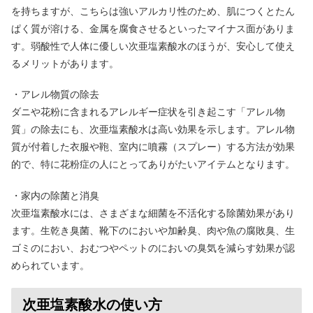
を持ちますが、こちらは強いアルカリ性のため、肌につくとたん
ぱく質が溶ける、金属を腐食させるといったマイナス面がありま
す。弱酸性で人体に優しい次亜塩素酸水のほうが、安心して使え
るメリットがあります。
・アレル物質の除去
ダニや花粉に含まれるアレルギー症状を引き起こす「アレル物
質」の除去にも、次亜塩素酸水は高い効果を示します。アレル物
質が付着した衣服や鞄、室内に噴霧（スプレー）する方法が効果
的で、特に花粉症の人にとってありがたいアイテムとなります。
・家内の除菌と消臭
次亜塩素酸水には、さまざまな細菌を不活化する除菌効果があり
ます。生乾き臭菌、靴下のにおいや加齢臭、肉や魚の腐敗臭、生
ゴミのにおい、おむつやペットのにおいの臭気を減らす効果が認
められています。
次亜塩素酸水の使い方