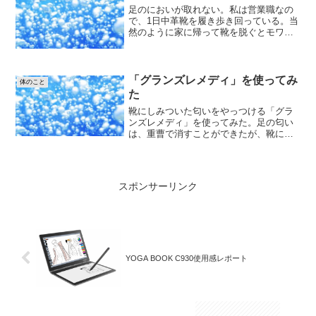
足のにおいが取れない。私は営業職なの
で、1日中革靴を履き歩き回っている。当
然のように家に帰って靴を脱ぐとモワー
っと悪臭が漂う。家ならまだよいが、た
まに客先で「靴を脱ぎスリッパに履き替
えてお上がり下さい」というところがあ
り、打ち合わせ中も匂い...
「グランズレメディ」を使ってみ
体のこと
た
靴にしみついた匂いをやっつける「グラ
ンズレメディ」を使ってみた。足の匂い
は、重曹で消すことができたが、靴に染
みついた匂いはどうすればいいの？そこ
は、Google先生でしょう！ということで
さっそく検索。いろんなHPで紹介してい
るのは「グランズ...
スポンサーリンク
YOGA BOOK C930使用感レポート