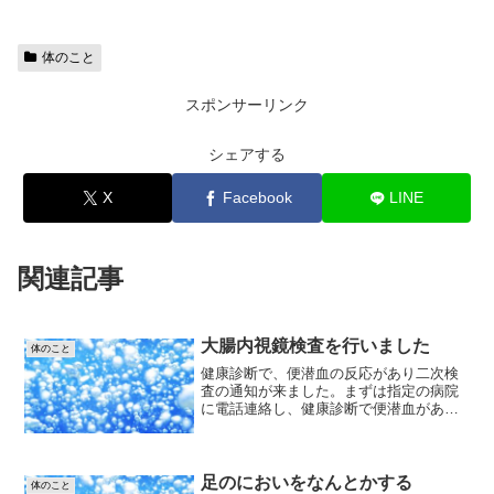
体のこと
スポンサーリンク
シェアする
X
Facebook
LINE
関連記事
大腸内視鏡検査を行いました
体のこと
健康診断で、便潜血の反応があり二次検
査の通知が来ました。まずは指定の病院
に電話連絡し、健康診断で便潜血があっ
たので二次検査を受けるようにというこ
とを伝え、診察の予約をしました。●説明
を聞くために病院へ大腸内視鏡検査を行
うにあたり説明と腸内洗...
足のにおいをなんとかする
体のこと