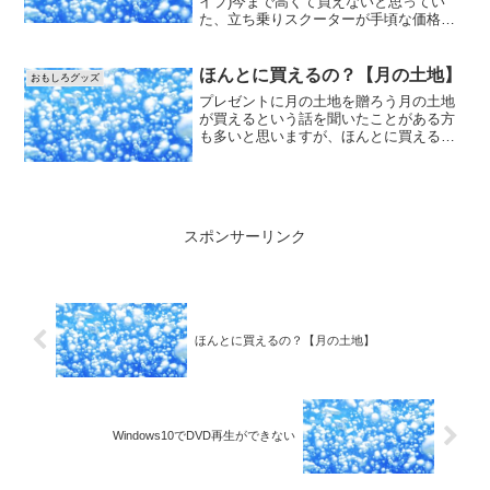
イプ)今まで高くて買えないと思ってい
た、立ち乗りスクーターが手頃な価格に
なって登場乗ると病みつきになることを
是非体感して下さい。プレゼントにも最
適で、孫へのプレゼント。会社のイベン
ほんとに買えるの？【月の土地】
おもしろグッズ
ト・クラブ・フェス・運...
プレゼントに月の土地を贈ろう月の土地
が買えるという話を聞いたことがある方
も多いと思いますが、ほんとに買える
の？どこで買えるの？いくらなの？な
ど、なんか胡散臭いと思い調べてみたと
ころ、詐欺まがいの話ではなく本当に買
えちゃうんです。実際、私も娘...
スポンサーリンク
ほんとに買えるの？【月の土地】
Windows10でDVD再生ができない