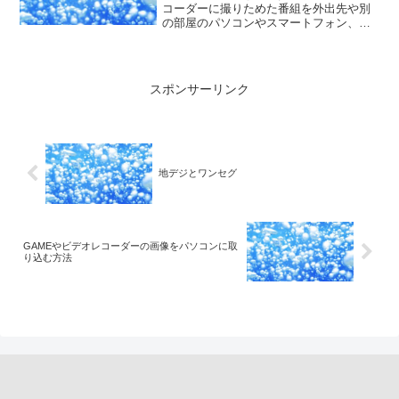
コーダーに撮りためた番組を外出先や別
の部屋のパソコンやスマートフォン、タ
ブレットから視聴できます。レコーダー
で受信できる番組(地上波、BS、CS、
CATVなど)も離れた場所で視聴可能。イ
ンターネッ...
スポンサーリンク
地デジとワンセグ
GAMEやビデオレコーダーの画像をパソコンに取
り込む方法