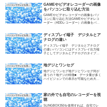
に2つの外部...
GAMEやビデオレコーダーの画像
パソコンでテレビを見る方法
をパソコンに取り込む方法
GAMEやビデオレコーダーの画像をパソ
コンに取り込む方法GAMEやビデオレコ
ーダー（HDDレコーダー）の画像をパソ
コンの画面に表示したり録画することが
できます。パソコンのUSB端子にビデオ
キャプチャー機器を接続します。画像を
ディスプレイ端子 デジタルとア
パソコンでテレビを見る方法
取り込む機器が１...
ナログの違い
ディスプレイ端子 デジタルとアナログ
の違いパソコンにはディスプレイ出力端
子としてデジタルとアナログのタイプが
あります。ここでいうデジタルとは、パ
ソコンとテレビ(ディスプレイ)の間の信号
方式を指しており、地上波デジタルとは
地デジとワンセグ
パソコンでテレビを見る方法
違いますので注意して...
地デジとワンセグ地デジとワンセグ何が
違うの？地デジの特徴■ データ量が多く
ハイビジョンでの表示が可能なため大画
面でも表示がきれいです。■ 受信するに
は屋根の上にUHFのアンテナを付ける必
要があります。（ケーブルTVなどに加入
している場合はア...
家の外でも自宅のレコーダーを視
パソコンでテレビを見る方法
聴
SLINGBOX350を使用すれば、自宅でレ