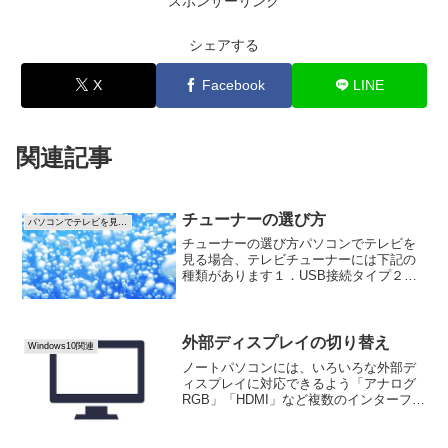
スポンサーリンク
シェアする
X
Facebook
LINE
関連記事
チューナーの選び方
パソコンでテレビを見る方法
チューナーの選び方パソコンでテレビを
見る場合、テレビチューナーには下記の
種類があります１．USB接続タイプ２．
PCIボードタイプ３．IEEE1394(iLINK)接
続タイプ４．PCカードタイプ５．テレビ
用チューナー１．USB接続タイプUSB...
外部ディスプレイの切り替え
Windows10関連
ノートパソコンには、いろいろな外部デ
ィスプレイに対応できるよう「アナログ
RGB」「HDMI」など複数のインターフェ
イスがついているものがあります。例え
ば、「アナログRGB」と「HDMI」がつい
ているパソコンの場合、両方のコネクタ