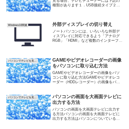
見る場合、テレビチューナーには下記の
種類があります１．USB接続タイプ２．
PCIボードタイプ３．IEEE1394(iLINK)接
続タイプ４．PCカードタイプ５．テレビ
用チューナー１．USB接続タイプUSB...
外部ディスプレイの切り替え
Windows10関連
ノートパソコンには、いろいろな外部デ
ィスプレイに対応できるよう「アナログ
RGB」「HDMI」など複数のインターフェ
イスがついているものがあります。例え
ば、「アナログRGB」と「HDMI」がつい
ているパソコンの場合、両方のコネクタ
に2つの外部...
GAMEやビデオレコーダーの画像
パソコンでテレビを見る方法
をパソコンに取り込む方法
GAMEやビデオレコーダーの画像をパソ
コンに取り込む方法GAMEやビデオレコ
ーダー（HDDレコーダー）の画像をパソ
コンの画面に表示したり録画することが
できます。パソコンのUSB端子にビデオ
キャプチャー機器を接続します。画像を
パソコンの画面を大画面テレビに
パソコンでテレビを見る方法
取り込む機器が１...
出力する方法
パソコンの画面を大画面テレビに出力す
る方法パソコンの画面を大画面テレビに
出力する方法はパソコンについているイ
ンターフェイスとテレビ側のインターフ
ェイスにより接続方法が異なります。●パ