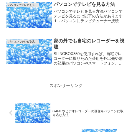
ソコンにHDMI端子がありテレビ側にも
パソコンでテレビを見る方法
パソコンでテレビを見る方法
HDMI端子がついて...
パソコンでテレビを見る方法パソコンで
テレビを見るには以下の方法があります
１．パソコンにテレビチューナー接続し
てパソコンのモニタにテレビを映す方法
２．パソコン入力のついたテレビをパソ
コンに接続する方法３．ワンセグ放送を
受信する方法１．パソコン...
家の外でも自宅のレコーダーを視
パソコンでテレビを見る方法
聴
SLINGBOX350を使用すれば、自宅でレ
コーダーに撮りためた番組を外出先や別
の部屋のパソコンやスマートフォン、タ
ブレットから視聴できます。レコーダー
で受信できる番組(地上波、BS、CS、
CATVなど)も離れた場所で視聴可能。イ
ンターネッ...
スポンサーリンク
GAMEやビデオレコーダーの画像をパソコンに取
り込む方法